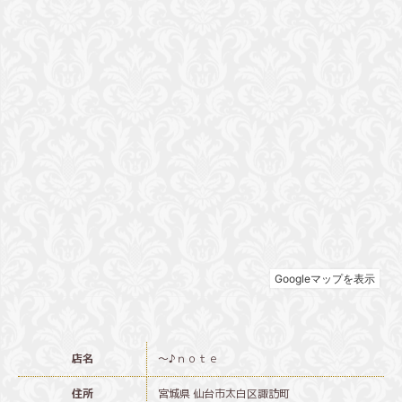
店名
～♪ｎｏｔｅ
住所
宮城県 仙台市太白区諏訪町