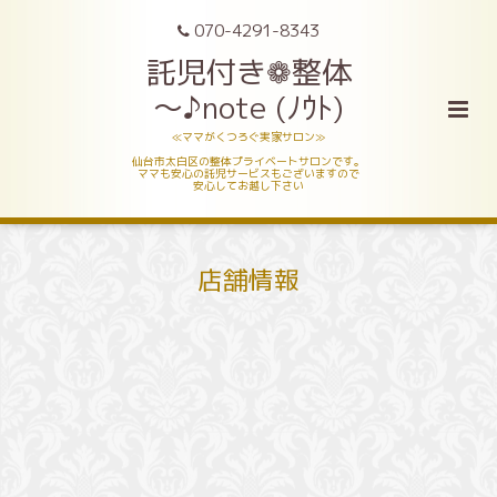
070-4291-8343
託児付き❁整体
～♪note (ﾉｳﾄ)
≪ママがくつろぐ実家サロン≫
仙台市太白区の整体プライベートサロンです。
ママも安心の託児サービスもございますので
安心してお越し下さい
店舗情報