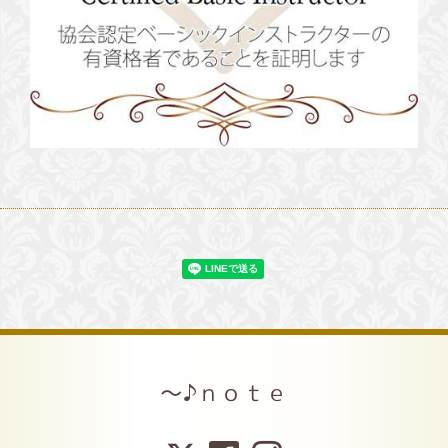
～♪ｎｏｔｅ