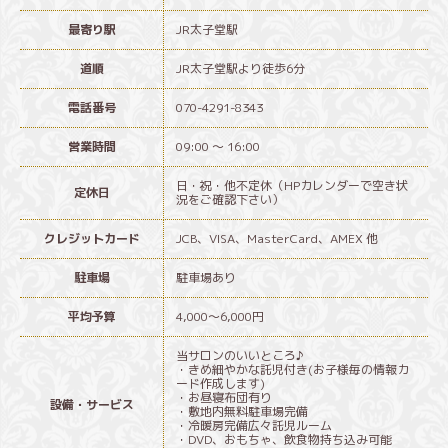
最寄り駅
JR太子堂駅
道順
JR太子堂駅より徒歩6分
電話番号
070-4291-8343
営業時間
09:00 ～ 16:00
日・祝・他不定休（HPカレンダーで空き状
定休日
況をご確認下さい）
クレジットカード
JCB、VISA、MasterCard、AMEX 他
駐車場
駐車場あり
平均予算
4,000～6,000円
当サロンのいいところ♪
・きめ細やかな託児付き(お子様毎の情報カ
ード作成します)
・お昼寝布団有り
設備・サービス
・敷地内無料駐車場完備
・冷暖房完備広々託児ルーム
・DVD、おもちゃ、飲食物持ち込み可能