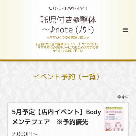
070-4291-8343
託児付き❁整体
～♪note (ﾉｳﾄ)
≪ママがくつろぐ実家サロン≫
仙台市太白区の整体プライベートサロンです。
ママも安心の託児サービスもございますので
安心してお越し下さい
イベント予約（一覧）
全4件
5月予定【店内イベント】Body
メンテフェア ※予約優先
2,000円〜