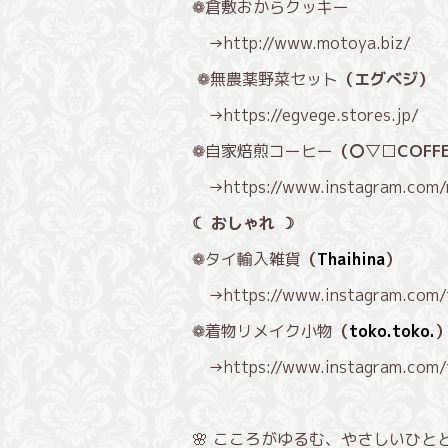
❁倉敷おからクッキー
→
http://www.motoya.biz/
❁無農薬野菜セット
（エグベジ）
→
https://egvege.stores.jp/
❁自家焙煎コーヒー
（〇▽□COFF
→
https://www.instagram.com/
☾ おしゃれ ☽
❁タイ輸入雑貨
（
Thaihina
）
→
https://www.instagram.com/
❁着物リメイク小物
（
toko.toko.
→
https://www.instagram.com/
🌸 こころがゆるむ、やさしいひと