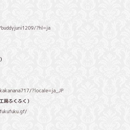
/buddyjuni1209/?hl=ja
a）
/kakanana717/?locale=ja_JP
工房ふくふく）
fukufuku.gf/