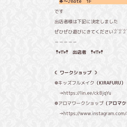
♣～♪note
です
出店者様は下記に決定しました
ぜひぜひ遊びにきてください
𓀠𓀠𓀠
－－－－－
𖤣𖥧𖥣𖡡𖥧𖤣 出店者 𖤣𖥧𖥣𖡡𖥧𖤣
☾ ワークショップ ☽
❁キッズフルメイク
（KIRAFURU）
→
https://lin.ee/ckBjqYu
❁アロマワークショップ
（アロマク
→
https://www.instagram.com/