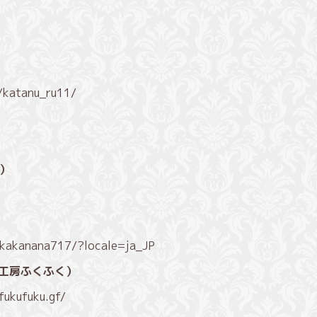
/katanu_ru11/
a）
/kakanana717/?locale=ja_JP
工房ふくふく）
fukufuku.gf/