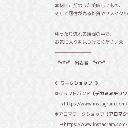
素材にこだわった美味しいもの、
そして個性が光る雑貨やリメイク小物まで
ゆったり流れる時間の中で、
お気に入りを見つけてください🌼
────────
𖤣𖥧𖥣𖡡𖥧𖤣 出店者 𖤣𖥧𖥣𖡡𖥧𖤣
☾ ワークショップ ☽
❁クラフトバンド
（デカミミチワワ
→
https://www.instagram.com
❁アロマワークショップ
（アロマク
→
https://www.instagram.com/