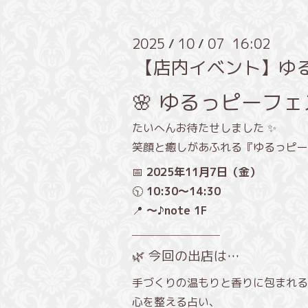
2025
10
07 16:02
/
/
【店内イベント】ゆるっ
🌸 ゆるっピーフェス
たいへんお待たせしました ✨
笑顔と癒しがあふれる『ゆるっピー
📅
2025年11月7日（金）
🕥
10:30〜14:30
📍
〜♪note 1F
────────
🌿 今回の出店は…
手づくりの温もりと香りに包まれる
心を整える占い、