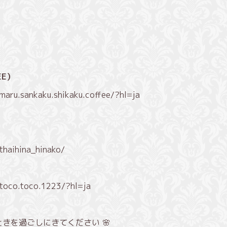
EE）
maru.sankaku.shikaku.coffee/?hl=ja
thaihina_hinako/
）
toco.toco.1223/?hl=ja
ときを過ごしにきてください 🌸