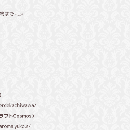
𓂃𓈒𓏸
）
/erdekachiwawa/
ラフトCosmos）
aroma.yuko.s/