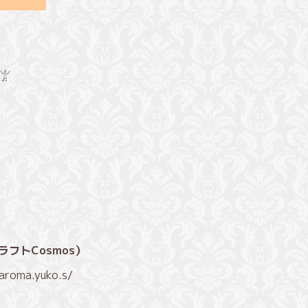
 1F
𓀠
ラフトCosmos）
aroma.yuko.s/