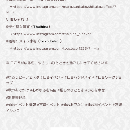
→
https://www.instagram.com/maru.sankaku.shikaku.coffee/?
hl=ja
☾ おしゃれ ☽
❁タイ輸入雑貨
（
Thaihina
）
→
https://www.instagram.com/thaihina_hinako/
❁着物リメイク小物
（
toko.toko.
）
→
https://www.instagram.com/toco.toco.1223/?hl=ja
🌸 こころがゆるむ、やさしいひとときを過ごしにきてください 🌸
#ゆるっピーフェスタ #仙台イベント #仙台ハンドメイド #仙台ワークショ
ップ
#秋のおでかけ #心がゆるむ時間 #癒しのひととき #小さな幸せ
#無農薬野菜
#仙台イベント情報 #宮城イベント #仙台おでかけ #仙台秋イベント #宮城
マルシェ