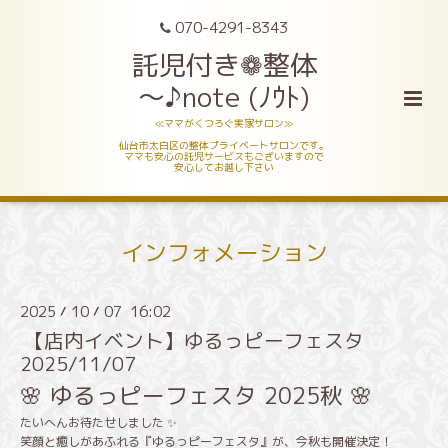
070-4291-8343
託児付き❁整体
～♪note (ﾉｳﾄ)
≪ママがくつろぐ実家サロン≫
仙台市太白区の整体プライベートサロンです。
ママも安心の託児サービスもございますので
安心してお越し下さい
インフォメーション
2025
10
07 16:02
/
/
【店内イベント】ゆるっピーフェスタ
2025/11/07
🌸 ゆるっピーフェスタ 2025秋 🌸
たいへんお待たせしました ✨
笑顔と癒しがあふれる『ゆるっピーフェスタ』が、今秋も開催決定！