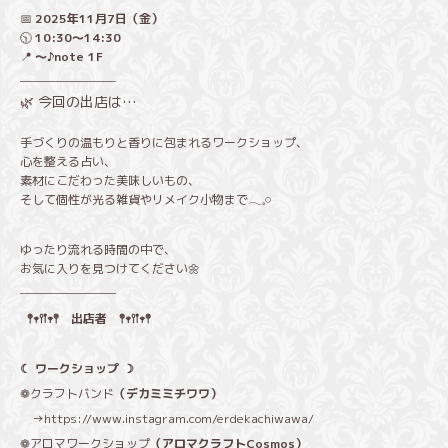
📅
2025年11月7日（金）
🕥
10:30〜14:30
📍
〜♪note 1F
────────
🌿 今回の出店は…
手づくりの温もりと香りに包まれるワークショップ、
心を整える占い、
素材にこだわった美味しいもの、
そして個性が光る雑貨やリメイク小物まで𓂃𓈒𓏸
ゆったり流れる時間の中で、
お気に入りを見つけてください🌼
────────
𖤣𖥧𖥣𖡡𖥧𖤣 出店者 𖤣𖥧𖥣𖡡𖥧𖤣
☾ ワークショップ ☽
❁クラフトバンド
（デカミミチワワ）
→
https://www.instagram.com/erdekachiwawa/
❁アロマワークショップ
（アロマクラフトCosmos）