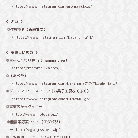
→
https://www.instagram.com/aroma.yuko.s/
☾ 占い ☽
❁体質診断
（蒼瑛ちづ）
→
https://www.instagram.com/katanu_ru11/
☾ 美味しいもの ☽
❁素材こだわり弁当
（mamma viva）
→
https://mammaviva.com/
❁
（あべや）
→
https://www.instagram.com/kakanana717/?locale=ja_JP
❁グルテンフリースイーツ
（お菓子工房ふくふく）
→
https://www.instagram.com/fukufuku.gf/
❁倉敷おからクッキー
→
http://www.motoya.biz/
❁無農薬野菜セット
（エグベジ）
→
https://egvege.stores.jp/
❁自家焙煎コーヒー
（〇▽□COFFEE）