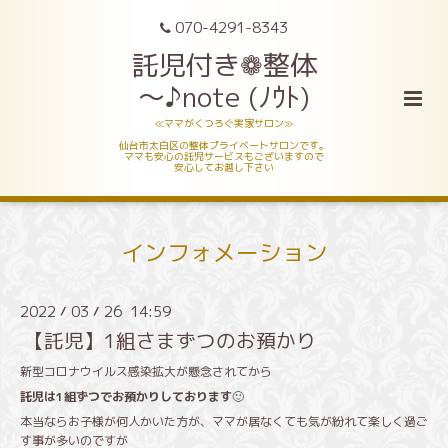
070-4291-8343
託児付き❁整体
～♪note (ﾉｳﾄ)
≪ママがくつろぐ実家サロン≫
仙台市太白区の整体プライベートサロンです。
ママも安心の託児サービスもございますので
安心してお越し下さい
インフォメーション
2022
03
26 14:59
/
/
【託児】1組さまずつのお預かり
新型コロナウイルス感染拡大が懸念されてから
託児は1組ずつでお預かりしております
🙂
本当ならお子様が何人かいた方が、ママが居なくても気が紛れて楽しく過ご
す事が多いのですが