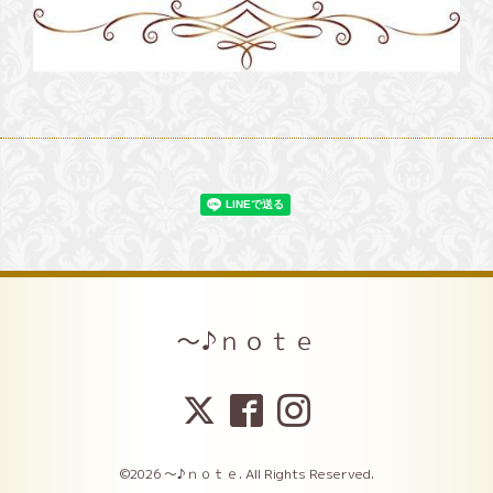
～♪ｎｏｔｅ
©2026
～♪ｎｏｔｅ
. All Rights Reserved.