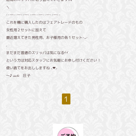
＼
･･─･･─･･─･･─･･─･･─･･─･･
これを機に購入したのはフェアトレードのもの
女性用２セットに加えて
最近増えてきた男性用、お子様用の各１セット･ᴗ･
.
まだまだ普通のスリッパは気になる•᷄ •᷅
という方は対応スタッフにお気軽にお申し付けください！
使い捨てをお出ししますね ⸜❤︎⸝
～♪ 𝓃ℴ𝓉ℯ 庄子
1