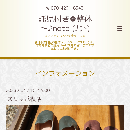
070-4291-8343
託児付き❁整体
～♪note (ﾉｳﾄ)
≪ママがくつろぐ実家サロン≫
仙台市太白区の整体プライベートサロンです。
ママも安心の託児サービスもございますので
安心してお越し下さい
インフォメーション
2023
04
10 13:00
/
/
スリッパ復活