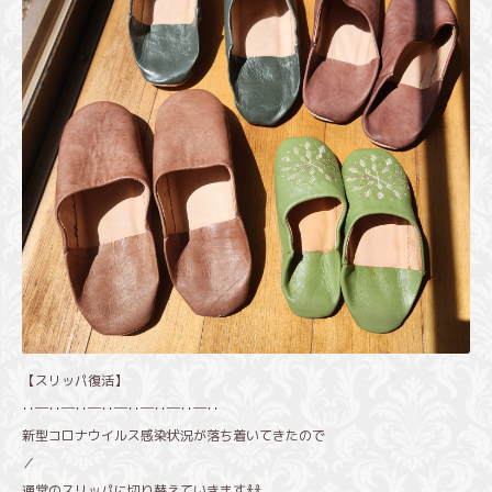
【スリッパ復活】
･･─･･─･･─･･─･･─･･─･･─･･
新型コロナウイルス感染状況が落ち着いてきたので
／
通常のスリッパに切り替えていきます𐀪𐁑