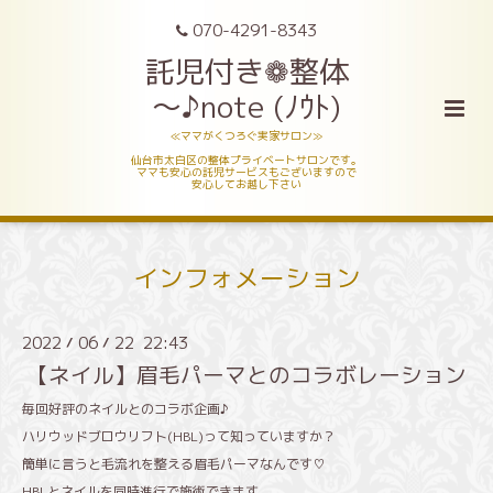
070-4291-8343
託児付き❁整体
～♪note (ﾉｳﾄ)
≪ママがくつろぐ実家サロン≫
仙台市太白区の整体プライベートサロンです。
ママも安心の託児サービスもございますので
安心してお越し下さい
インフォメーション
2022
06
22 22:43
/
/
【ネイル】眉毛パーマとのコラボレーション
毎回好評のネイルとのコラボ企画♪
ハリウッドブロウリフト(HBL)って知っていますか？
簡単に言うと毛流れを整える眉毛パーマなんです♡
HBLとネイルを同時進行で施術できます。