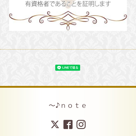
～♪ｎｏｔｅ