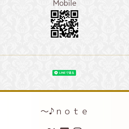
Mobile
～♪ｎｏｔｅ