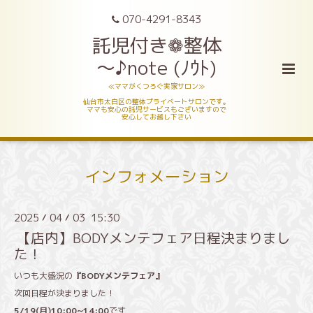
070-4291-8343
託児付き❁整体
～♪note (ﾉｳﾄ)
≪ママがくつろぐ実家サロン≫
仙台市太白区の整体プライベートサロンです。
ママも安心の託児サービスもございますので
安心してお越し下さい
インフォメーション
2025
04
03 15:30
/
/
【店内】BODYメンテフェア日程決まりまし
た！
いつも大盛況の
『BODYメンテフェア』
次回日程が決まりました！
5/19(月)10:00~14:00
です