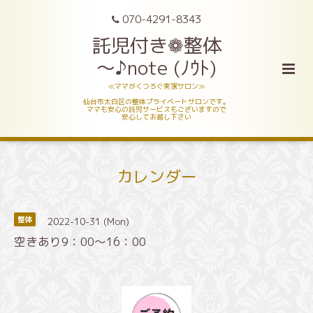
070-4291-8343
託児付き❁整体
～♪note (ﾉｳﾄ)
≪ママがくつろぐ実家サロン≫
仙台市太白区の整体プライベートサロンです。
ママも安心の託児サービスもございますので
安心してお越し下さい
カレンダー
2022-10-31 (Mon)
整体
空きあり9：00～16：00