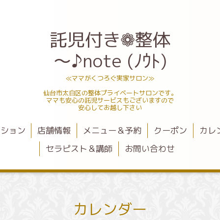
託児付き❁整体
～♪note (ﾉｳﾄ)
≪ママがくつろぐ実家サロン≫
仙台市太白区の整体プライベートサロンです。
ママも安心の託児サービスもございますので
安心してお越し下さい
ーション
店舗情報
メニュー＆予約
クーポン
カレ
セラピスト＆講師
お問い合わせ
カレンダー