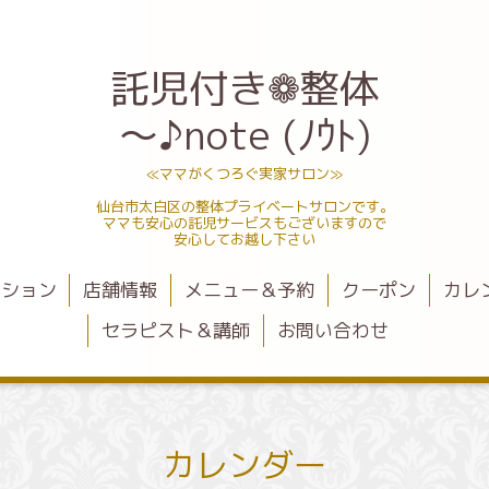
託児付き❁整体
～♪note (ﾉｳﾄ)
≪ママがくつろぐ実家サロン≫
仙台市太白区の整体プライベートサロンです。
ママも安心の託児サービスもございますので
安心してお越し下さい
ーション
店舗情報
メニュー＆予約
クーポン
カレ
セラピスト＆講師
お問い合わせ
カレンダー