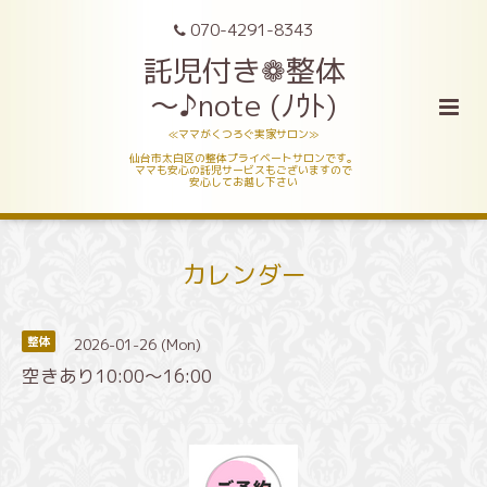
070-4291-8343
託児付き❁整体
～♪note (ﾉｳﾄ)
≪ママがくつろぐ実家サロン≫
仙台市太白区の整体プライベートサロンです。
ママも安心の託児サービスもございますので
安心してお越し下さい
カレンダー
2026-01-26 (Mon)
整体
空きあり10:00～16:00