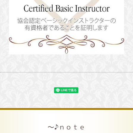
～♪ｎｏｔｅ