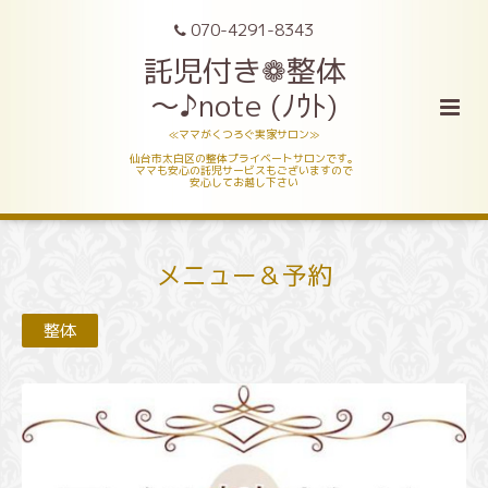
070-4291-8343
託児付き❁整体
～♪note (ﾉｳﾄ)
≪ママがくつろぐ実家サロン≫
仙台市太白区の整体プライベートサロンです。
ママも安心の託児サービスもございますので
安心してお越し下さい
メニュー＆予約
整体