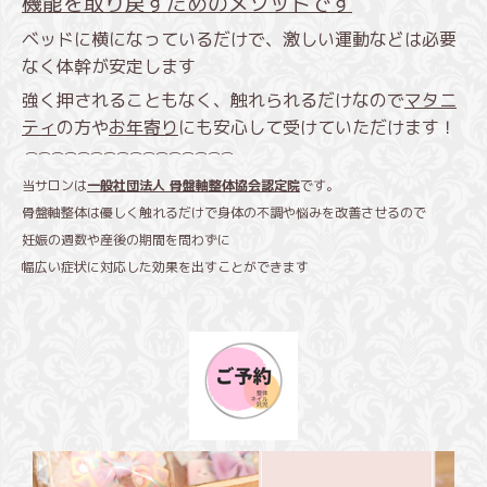
機能を取り戻すためのメソッドです
ベッドに横になっているだけで、激しい運動などは必要
なく体幹が安定します
強く押されることもなく、触れられるだけなので
マタニ
ティ
の方や
お年寄り
にも安心して受けていただけます！
⌒⌒⌒⌒⌒⌒⌒⌒⌒⌒⌒⌒⌒⌒⌒⌒
当サロンは
一般社団法人 骨盤軸整体協会認定院
です。
骨盤軸整体は優しく触れるだけで身体の不調や悩みを改善させるので
妊娠の週数や産後の期間を問わずに
幅広い症状に対応した効果を出すことができます