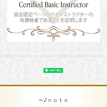
～♪ｎｏｔｅ