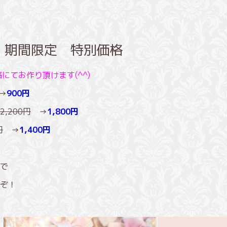
】期間限定 特別価格
にてお作り頂けます(^^)
→
900円
2,200円
→
1,800円
円
→
1,400円
で
ぞ！