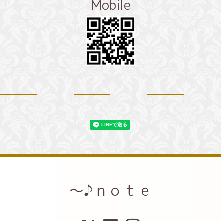
Mobile
～♪ｎｏｔｅ