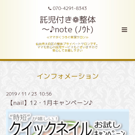
070-4291-8343
託児付き❁整体
～♪note (ﾉｳﾄ)
≪ママがくつろぐ実家サロン≫
仙台市太白区の整体プライベートサロンです。
ママも安心の託児サービスもございますので
安心してお越し下さい
インフォメーション
2019
11
23 10:56
/
/
【nail】12・1月キャンペーン♪