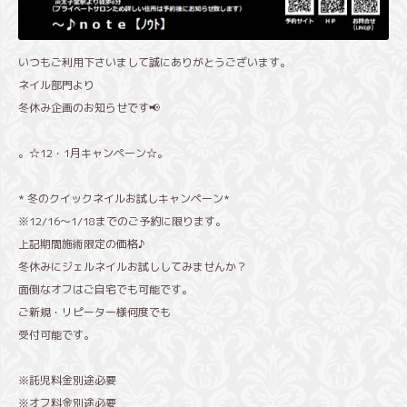
いつもご利用下さいまして誠にありがとうございます。
ネイル部門より
冬休み企画のお知らせです📢
。☆12・1月キャンペーン☆。
* 冬のクイックネイルお試しキャンペーン*
※12/16〜1/18までのご予約に限ります。
上記期間施術限定の価格♪
冬休みにジェルネイルお試ししてみませんか？
面倒なオフはご自宅でも可能です。
ご新規・リピーター様何度でも
受付可能です。
※託児料金別途必要
※オフ料金別途必要