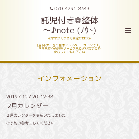
070-4291-8343
託児付き❁整体
～♪note (ﾉｳﾄ)
≪ママがくつろぐ実家サロン≫
仙台市太白区の整体プライベートサロンです。
ママも安心の託児サービスもございますので
安心してお越し下さい
インフォメーション
2019
12
20 12:38
/
/
2月カレンダー
２月カレンダーを更新いたしました
ご予約の参考にしてください