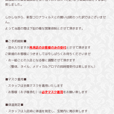
致しました。
しかしながら、新型コロナウィルスとの闘いは終わった訳ではございませ
ん。
よって当面の間は下記の様な営業体制とさせて頂きます。
■ご予約規制■
・恐れ入りますが
再来店のお客様のみの受付
とさせて頂きます
ご新規のお客様につきましては今しばらくお待ちくださいませ
・お一組ごとの入店となる様に調整させて頂きます
（整体、ネイル、メディカルアロマの同時間受付は致しません）
■マスク着用■
・スタッフは全員マスクを着用いたします
・お客様（お子様含む）は
必ずマスク着用
をお願い致します
■体温測定■
・スタッフは入店時に体温を測定し、玄関内に掲示致します