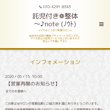
070-4291-8343
託児付き❁整体
～♪note (ﾉｳﾄ)
≪ママがくつろぐ実家サロン≫
仙台市太白区の整体プライベートサロンです。
ママも安心の託児サービスもございますので
安心してお越し下さい
インフォメーション
2020
05
15 10:00
/
/
【営業再開のお知らせ】
全てのお客様へ
この度は当サロンの営業自粛にご協力頂き 誠にありがとうございます。
宮城県の休業要請解除を受け当サロンは
5/15(
金
)
より営業再開をする事と