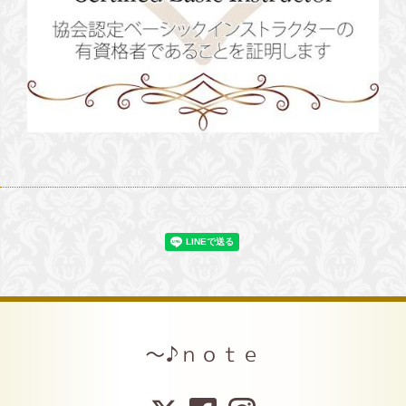
～♪ｎｏｔｅ