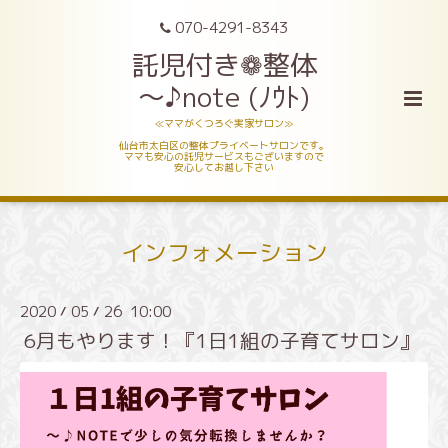
070-4291-8343
託児付き❁整体
～♪note (ﾉｳﾄ)
≪ママがくつろぐ実家サロン≫
仙台市太白区の整体プライベートサロンです。
ママも安心の託児サービスもございますので
安心してお越し下さい
インフォメーション
2020
05
26 10:00
/
/
6月もやります！『1日1組の子育てサロン』