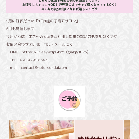
5月に好評だった『1日1組の子育てサロン』
6月も開催します
今月からは まだ～♪noteをご利用した事のない方も参加ＯＫです
お問い合わせはLINE・TEL・メールにて
・LINE
https://lin.ee/wdpGBnY
（@alq9187o）
・TEL 070-4291-8343
・mail
contact@note-sendai.com