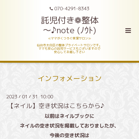
070-4291-8343
託児付き❁整体
～♪note (ﾉｳﾄ)
≪ママがくつろぐ実家サロン≫
仙台市太白区の整体プライベートサロンです。
ママも安心の託児サービスもございますので
安心してお越し下さい
インフォメーション
2023
01
31 10:00
/
/
【ネイル】空き状況はこちらから♪
以前はネイルブックに
ネイルの空き状況を掲載しておりましたが、
今後の空き状況は