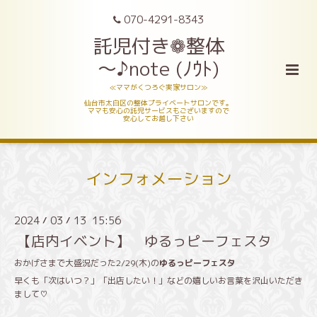
070-4291-8343
託児付き❁整体
～♪note (ﾉｳﾄ)
≪ママがくつろぐ実家サロン≫
仙台市太白区の整体プライベートサロンです。
ママも安心の託児サービスもございますので
安心してお越し下さい
インフォメーション
2024
03
13 15:56
/
/
【店内イベント】 ゆるっピーフェスタ
おかげさまで大盛況だった2/29(木)の
ゆるっピーフェスタ
早くも「次はいつ？」「出店したい！」などの嬉しいお言葉を沢山いただき
まして♡