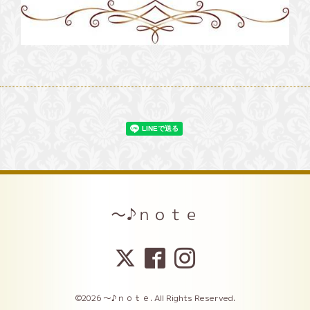
～♪ｎｏｔｅ
©2026
～♪ｎｏｔｅ
. All Rights Reserved.